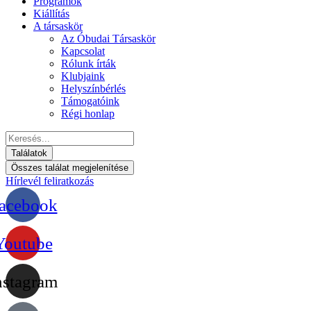
Programok
Kiállítás
A társaskör
Az Óbudai Társaskör
Kapcsolat
Rólunk írták
Klubjaink
Helyszínbérlés
Támogatóink
Régi honlap
Találatok
Összes találat megjelenítése
Hírlevél feliratkozás
acebook
Youtube
nstagram