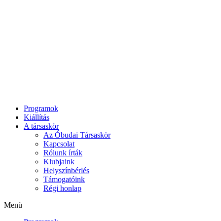
Ugrás
a
tartalomhoz
Programok
Kiállítás
A társaskör
Az Óbudai Társaskör
Kapcsolat
Rólunk írták
Klubjaink
Helyszínbérlés
Támogatóink
Régi honlap
Menü