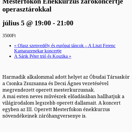
Mesterfokon Énekkurzus zárókoncertje
operasztárokkal
július 5 @ 19:00
-
21:00
3500Ft
«
Olasz szenvedély és európai táncok – A Liszt Ferenc
Kamarazenekar koncertje
A Sárik Péter trió és Koszika
»
Harmadik alkalommal adott helyet az Óbudai Társaskör
a Csonka Zsuzsanna és Decsi Ágnes vezetésével
megrendezett operett mesterkurzusnak.
A mai esten neves művészek előadásában hallhatjuk a
világirodalom legszebb operett dallamait. A koncert
egyben az III. Operett Mesterfokon énekkurzus
növendékeinek záróhangversenye is.