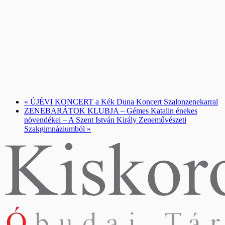
«
ÚJÉVI KONCERT a Kék Duna Koncert Szalonzenekarral
ZENEBARÁTOK KLUBJA – Gémes Katalin énekes
növendékei – A Szent István Király Zeneművészeti
Szakgimnáziumból
»