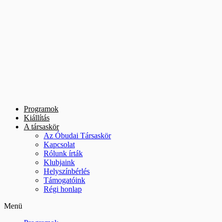
Ugrás
a
tartalomhoz
Programok
Kiállítás
A társaskör
Az Óbudai Társaskör
Kapcsolat
Rólunk írták
Klubjaink
Helyszínbérlés
Támogatóink
Régi honlap
Menü