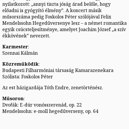
nyilatkozott: „annyi tiszta jóság árad belőle, hogy
előadni is gyógyító élmény”. A koncert másik
műsorszáma pedig Foskolos Péter szólójával Felix
Mendelssohn Hegedűversenye lesz – a német romantika
egyik csúcsteljesítménye, amelyet Joachim József „a szív
ékkövének” nevezett.
Karmester
:
Szennai Kálmán
Közreműködik
:
Budapesti Filharmóniai társaság Kamarazenekara
Szólista: Foskolos Péter
Az est házigazdája Tóth Endre, zenetörténész.
Műsoron
:
Dvořák: E-dúr vonósszerenád, op. 22
Mendelssohn: e-moll hegedűverseny, op. 64