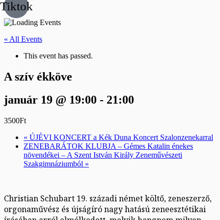
Tiktok
« All Events
This event has passed.
A szív ékköve
január 19 @ 19:00
-
21:00
3500Ft
«
ÚJÉVI KONCERT a Kék Duna Koncert Szalonzenekarral
ZENEBARÁTOK KLUBJA – Gémes Katalin énekes
növendékei – A Szent István Király Zeneművészeti
Szakgimnáziumból
»
Christian Schubart 19. századi német költő, zeneszerző,
orgonaművész és újságíró nagy hatású zeneesztétikai
írásában arról elmélkedett, melyik hangnem milyen