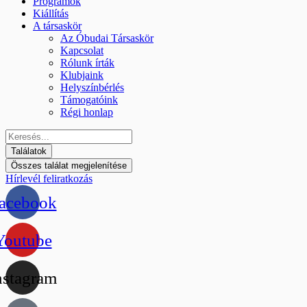
Programok
Kiállítás
A társaskör
Az Óbudai Társaskör
Kapcsolat
Rólunk írták
Klubjaink
Helyszínbérlés
Támogatóink
Régi honlap
Találatok
Összes találat megjelenítése
Hírlevél feliratkozás
acebook
Youtube
nstagram