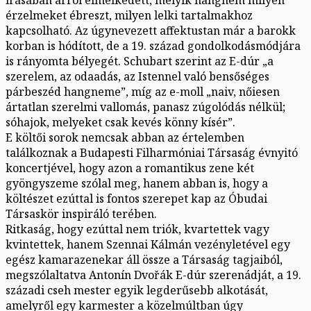
érzelmeket ébreszt, milyen lelki tartalmakhoz
kapcsolható. Az úgynevezett affektustan már a barokk
korban is hódított, de a 19. század gondolkodásmódjára
is rányomta bélyegét. Schubart szerint az E-dúr „a
szerelem, az odaadás, az Istennel való bensőséges
párbeszéd hangneme”, míg az e-moll „naiv, nőiesen
ártatlan szerelmi vallomás, panasz zúgolódás nélkül;
sóhajok, melyeket csak kevés könny kísér”.
E költői sorok nemcsak abban az értelemben
találkoznak a Budapesti Filharmóniai Társaság évnyitó
koncertjével, hogy azon a romantikus zene két
gyöngyszeme szólal meg, hanem abban is, hogy a
költészet ezúttal is fontos szerepet kap az Óbudai
Társaskör inspiráló terében.
Ritkaság, hogy ezúttal nem triók, kvartettek vagy
kvintettek, hanem Szennai Kálmán vezényletével egy
egész kamarazenekar áll össze a Társaság tagjaiból,
megszólaltatva Antonín Dvořák E-dúr szerenádját, a 19.
századi cseh mester egyik legderűsebb alkotását,
amelyről egy karmester a közelmúltban úgy